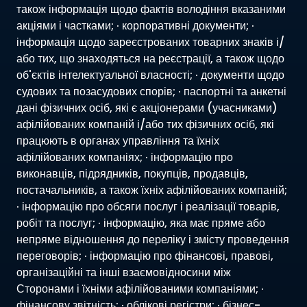
також інформація щодо фактів володіння вказаними
акціями і частками; · корпоративні документи; ·
інформація щодо зареєстрованих товарних знаків і/
або тих, що знаходяться на реєстрації, а також щодо
об'єктів інтелектуальної власності; · документи щодо
судових та позасудових спорів; · паспортні та анкетні
дані фізичних осіб, які є акціонерами (учасниками)
афілійованих компаній і/або тих фізичних осіб, які
працюють в органах управління та їхніх
афілійованих компаніях; · інформацію про
виконавців, підрядників, покупців, продавців,
постачальників, а також їхніх афілійованих компаній;
· інформацію про обсяги послуг і реалізації товарів,
робіт та послуг; · інформацію, яка має пряме або
непряме відношення до переліку і змісту проведення
переговорів; · інформацію про фінансові, правові,
організаційні та інші взаємовідносини між
Сторонами і їхніми афілійованими компаніями; ·
фінансову звітність; · облікові регістри; · бізнес-