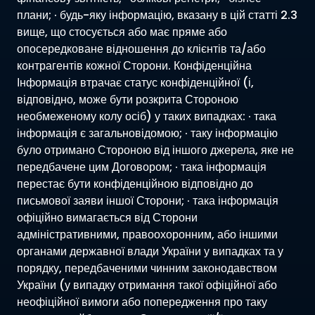
плани; · будь-яку інформацію, вказану в цій статті 2.3
вище, що стосується або має пряме або
опосередковане відношення до клієнтів та/або
контрагентів кожної Сторони. Конфіденційна
Інформація втрачає статус конфіденційної (і,
відповідно, може бути розкрита Стороною
необмеженому колу осіб) у таких випадках: · така
інформація є загальновідомою; · таку інформацію
було отримано Стороною від іншого джерела, яке не
передбачене цим Договором; · така інформація
перестає бути конфіденційною відповідно до
письмової заяви іншої Сторони; · така інформація
офіційно вимагається від Сторони
адміністративними, правоохоронним, або іншими
органами державної влади України у випадках та у
порядку, передбаченими чинним законодавством
України (у випадку отримання такої офіційної або
неофіційної вимоги або попередження про таку