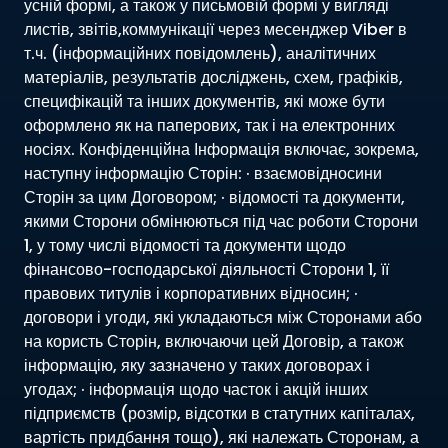
усній формі, а також у письмовій формі у вигляді
листів, звітів,коммунікації через месенджер Viber в
т.ч. (інформаційних повідомлень), аналітичних
матеріалів, результатів досліджень, схем, графіків,
специфікацій та інших документів, які може бути
оформлено як на паперових, так і на електронних
носіях. Конфіденційна Інформація включає, зокрема,
наступну інформацію Сторін: · взаємовідносини
Сторін за цим Договором; · відомості та документи,
якими Сторони обмінюються під час роботи Сторони
1, у тому числі відомості та документи щодо
фінансово-господарської діяльності Сторони 1, її
правових титулів і корпоративних відносин; ·
договори і угоди, які укладаються між Сторонами або
на користь Сторін, включаючи цей Договір, а також
інформацію, яку зазначено у таких договорах і
угодах; · інформація щодо часток і акцій інших
підприємств (розмір, відсотки в статутних капіталах,
вартість придбання тощо), які належать Сторонам, а