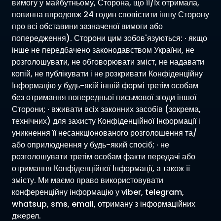
вимогу у майбутньому, Сторона, що її/їх отримала,
повинна впродовж 24 годин сповістити іншу Сторону
про всі обставини зазначеної вимоги або
попередження). Сторони цим зобов'язуються: · якщо
інше не передбачено законодавством України, не
розголошувати, не обговорювати зміст, не надавати
копій, не публікувати і не розкривати Конфіденційну
Інформацію у будь-якій іншій формі третім особам
без отримання попередньої письмової згоди іншої
Сторони; · вживати всіх законних засобів (зокрема,
технічних) для захисту Конфіденційної Інформації і
уникнення її несанкціонованого розголошення та/
або оприлюднення у будь-який спосіб; · не
розголошувати третім особам факти передачі або
отримання Конфіденційної Інформації, а також її
змісту. Ми маємо право використовувати
конференційну інформацію у viber, telegram,
whatsup, sms, email, отриману з інформаційних
джерел.