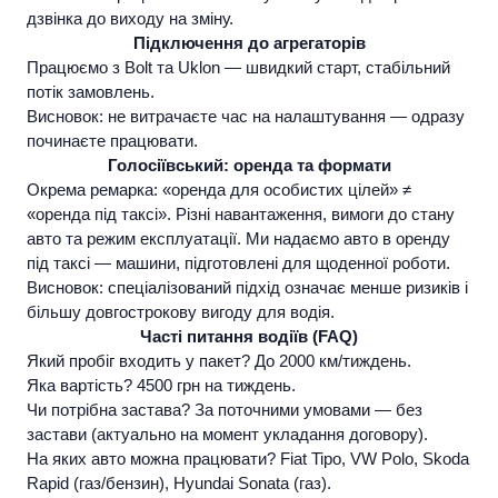
дзвінка до виходу на зміну.
Підключення до агрегаторів
Працюємо з Bolt та Uklon — швидкий старт, стабільний
потік замовлень.
Висновок:
не витрачаєте час на налаштування — одразу
починаєте працювати.
Голосіївський: оренда та формати
Окрема ремарка: «оренда для особистих цілей» ≠
«оренда під таксі». Різні навантаження, вимоги до стану
авто та режим експлуатації. Ми надаємо
авто в оренду
під таксі
— машини, підготовлені для щоденної роботи.
Висновок:
спеціалізований підхід означає менше ризиків і
більшу довгострокову вигоду для водія.
Часті питання водіїв (FAQ)
Який пробіг входить у пакет?
До 2000 км/тиждень.
Яка вартість?
4500 грн на тиждень.
Чи потрібна застава?
За поточними умовами — без
застави (актуально на момент укладання договору).
На яких авто можна працювати?
Fiat Tipo, VW Polo, Skoda
Rapid (газ/бензин), Hyundai Sonata (газ).