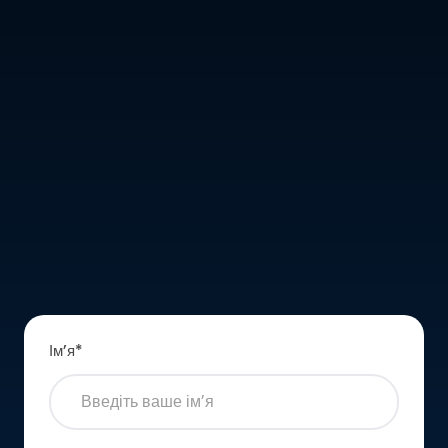
Імʼя
*