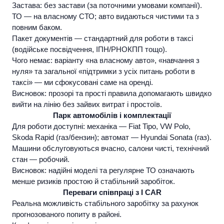
Застава: без застави (за поточними умовами компанії).
ТО — на власному СТО; авто видаються чистими та з
повним баком.
Пакет документів — стандартний для роботи в таксі
(водійське посвідчення, ІПН/РНОКПП тощо).
Чого немає:
варіанту «на власному авто», «навчання з
нуля» та загальної «підтримки з усіх питань роботи в
таксі» — ми сфокусовані саме на оренді.
Висновок:
прозорі та прості правила допомагають швидко
вийти на лінію без зайвих витрат і простоїв.
Парк автомобілів і комплектації
Для роботи доступні: механіка — Fiat Tipo, VW Polo,
Skoda Rapid (газ/бензин); автомат — Hyundai Sonata (газ).
Машини обслуговуються вчасно, салони чисті, технічний
стан — робочий.
Висновок:
надійні моделі та регулярне ТО означають
менше ризиків простою й стабільний заробіток.
Переваги співпраці з
I CAR
Реальна можливість стабільного заробітку за рахунок
прогнозованого попиту в районі.