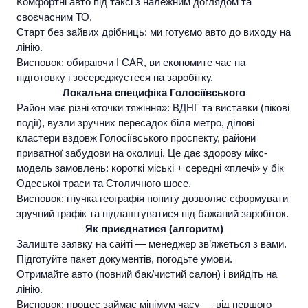
Комфортні
авто під таксі
з належним доглядом та
своєчасним ТО.
Старт без зайвих дрібниць: ми готуємо авто до виходу на
лінію.
Висновок:
обираючи
I CAR
, ви економите час на
підготовку і зосереджуєтеся на заробітку.
Локальна специфіка Голосіївського
Район має різні «точки тяжіння»: ВДНГ та виставки (пікові
події), вузли зручних пересадок біля метро, ділові
кластери вздовж Голосіївського проспекту, райони
приватної забудови на околиці. Це дає здорову мікс-
модель замовлень: короткі міські + середні «плечі» у бік
Одеської траси та Столичного шосе.
Висновок:
гнучка географія попиту дозволяє сформувати
зручний графік та підлаштуватися під бажаний заробіток.
Як приєднатися (алгоритм)
Залиште заявку на сайті — менеджер зв’яжеться з вами.
Підготуйте пакет документів, погодьте умови.
Отримайте авто (повний бак/чистий салон) і вийдіть на
лінію.
Висновок:
процес займає мінімум часу — від першого