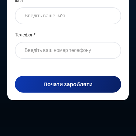
Імʼя
*
Телефон
*
Почати заробляти