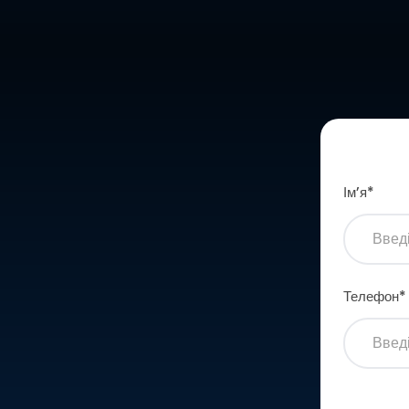
Імʼя
*
Телефон
*