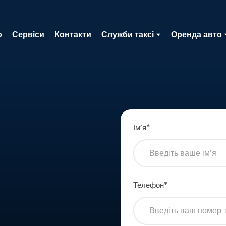
о
Сервіси
Контакти
Служби таксі
Оренда авто
Імʼя
*
Телефон
*